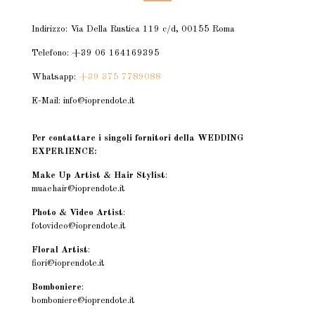
Indirizzo: Via Della Rustica 119 c/d, 00155 Roma
Telefono: +39 06 164169395
Whatsapp:
+39 375 7789088
E-Mail: info@ioprendote.it
Per contattare i singoli fornitori della WEDDING
EXPERIENCE:
Make Up Artist & Hair Stylist
:
muaehair@ioprendote.it
Photo & Video Artist
:
fotovideo@ioprendote.it
Floral Artist
:
fiori@ioprendote.it
Bomboniere
:
bomboniere@ioprendote.it