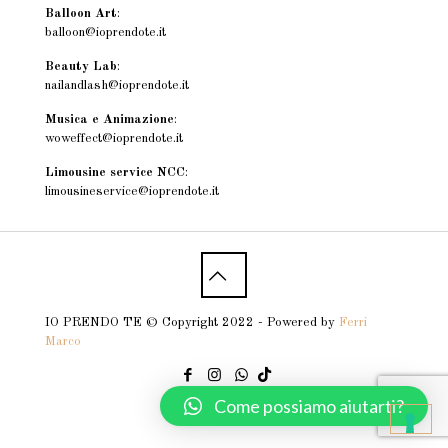
Balloon Art
:
balloon@ioprendote.it
Beauty Lab
:
nailandlash@ioprendote.it
Musica e Animazione
:
woweffect@ioprendote.it
Limousine service NCC
:
limousineservice@ioprendote.it
IO PRENDO TE © Copyright 2022 - Powered by
Ferri
Marco
Come possiamo aiutarti?