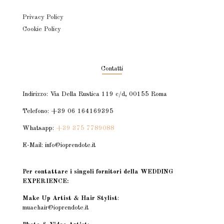
Privacy Policy
Cookie Policy
Contatti
Indirizzo: Via Della Rustica 119 c/d, 00155 Roma
Telefono: +39 06 164169395
Whatsapp:
+39 375 7789088
E-Mail: info@ioprendote.it
Per contattare i singoli fornitori della WEDDING
EXPERIENCE:
Make Up Artist & Hair Stylist
:
muaehair@ioprendote.it