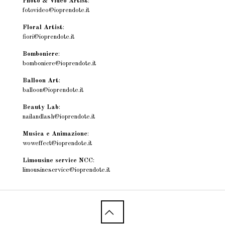
Photo & Video Artist
:
fotovideo@ioprendote.it
Floral Artist
:
fiori@ioprendote.it
Bomboniere
:
bomboniere@ioprendote.it
Balloon Art
:
balloon@ioprendote.it
Beauty Lab
:
nailandlash@ioprendote.it
Musica e Animazione
:
woweffect@ioprendote.it
Limousine service NCC
:
limousineservice@ioprendote.it