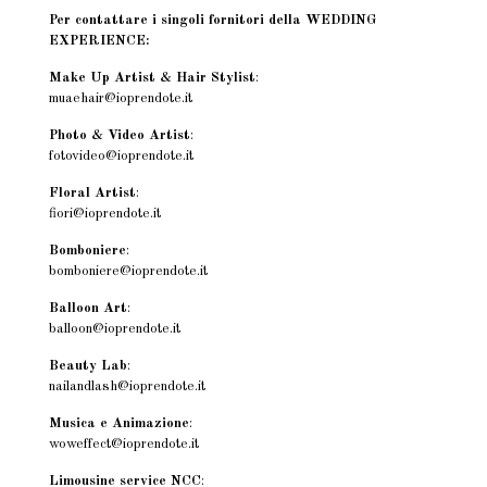
Per contattare i singoli fornitori della WEDDING
EXPERIENCE:
Make Up Artist & Hair Stylist
:
muaehair@ioprendote.it
Photo & Video Artist
:
fotovideo@ioprendote.it
Floral Artist
:
fiori@ioprendote.it
Bomboniere
:
bomboniere@ioprendote.it
Balloon Art
:
balloon@ioprendote.it
Beauty Lab
:
nailandlash@ioprendote.it
Musica e Animazione
:
woweffect@ioprendote.it
Limousine service NCC
: