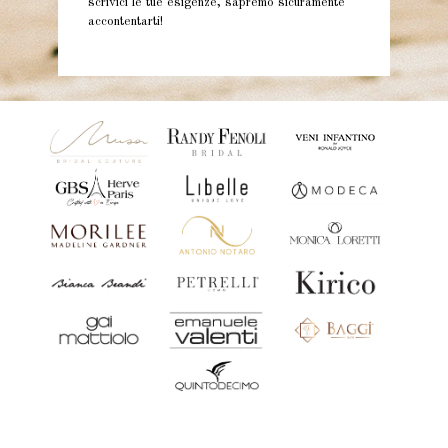
scrivici le tue esigenze, sapremo sicuramente
accontentarti!