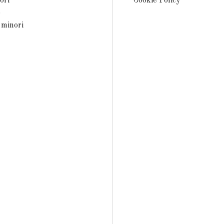
ori
Cookie Policy
e
 minori