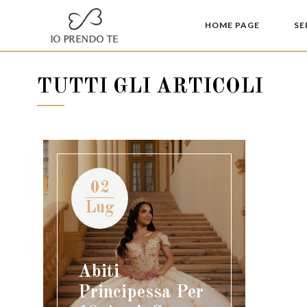
HOME PAGE
SE
TUTTI GLI ARTICOLI
02
Lug
Abiti
Principessa Per