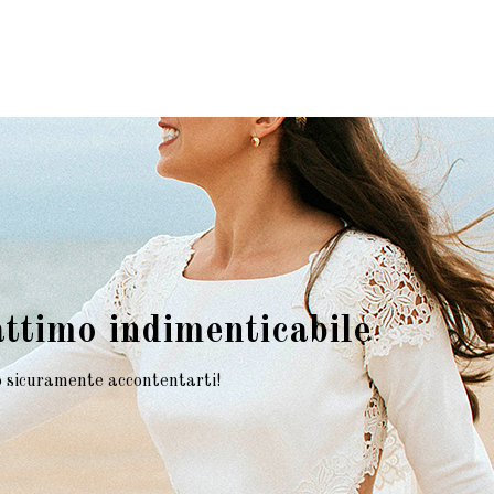
attimo indimenticabile
mo sicuramente accontentarti!