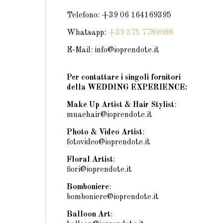
Telefono: +39 06 164169395
Whatsapp:
+39 375 7789088
E-Mail: info@ioprendote.it
Per contattare i singoli fornitori
della WEDDING EXPERIENCE:
Make Up Artist & Hair Stylist
:
muaehair@ioprendote.it
Photo & Video Artist
:
fotovideo@ioprendote.it
Floral Artist
:
fiori@ioprendote.it
Bomboniere
:
bomboniere@ioprendote.it
Balloon Art
: