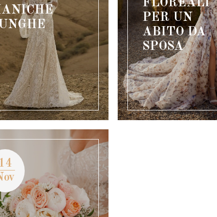
FLOREALI
ANICHE
PER UN
UNGHE
ABITO DA
SPOSA
14
Nov