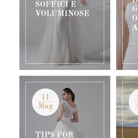
SOFFICI E
G
VOLUMINOSE
O
A
11
Mag
TIPS FOR