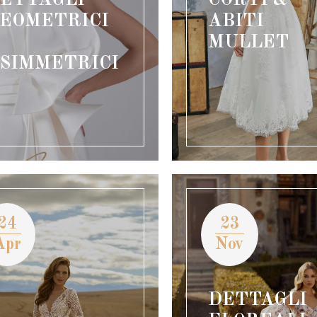
EOMETRICI
ABITI
MULLET
SIMMETRICI
24
23
Apr
Nov
DETTAGLI