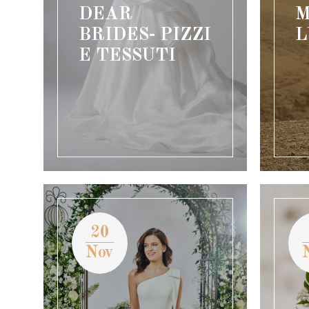
DEAR
M
BRIDES- PIZZI
L
E TESSUTI
20
Nov