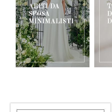
ABITI DA
T
SPOSA
D
MINIMALISTI
D