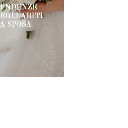
ENDENZE
EGLI ABITI
A SPOSA