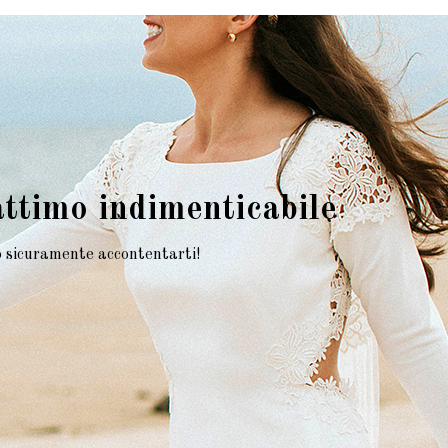
attimo indimenticabile
mo sicuramente accontentarti!