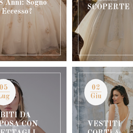
8 Anni: Sogno
SCOPERTE
 Eccesso?
05
02
Lug
Giu
BITI DA
POSA CON
VESTITI
ETTAGLI
CORTI &