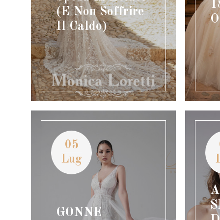
1
(e Non Soffrire
O
Il Caldo)
05
Lug
A
S
GONNE
D