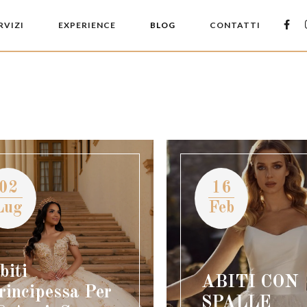
RVIZI
EXPERIENCE
BLOG
CONTATTI
02
16
Lug
Feb
biti
ABITI CON
rincipessa Per
SPALLE