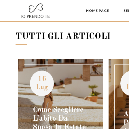
HOME PAGE
SE
TUTTI GLI ARTICOLI
16
Lug
Come Scegliere
A
L’abito Da
P
Sposa In Estate