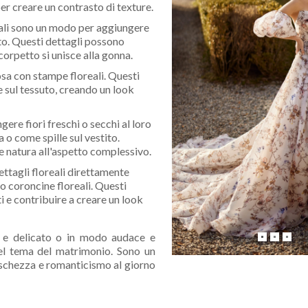
er creare un contrasto di texture.
oreali sono un modo per aggiungere
uto. Questi dettagli possono
l corpetto si unisce alla gonna.
sa con stampe floreali. Questi
 sul tessuto, creando un look
ere fiori freschi o secchi al loro
 o come spille sul vestito.
e natura all'aspetto complessivo.
ettagli floreali direttamente
o coroncine floreali. Questi
i e contribuire a creare un look
le e delicato o in modo audace e
del tema del matrimonio. Sono un
eschezza e romanticismo al giorno