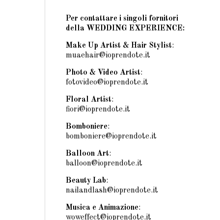
Per contattare i singoli fornitori
della WEDDING EXPERIENCE:
Make Up Artist & Hair Stylist
:
muaehair@ioprendote.it
Photo & Video Artist
:
fotovideo@ioprendote.it
Floral Artist
:
fiori@ioprendote.it
Bomboniere
:
bomboniere@ioprendote.it
Balloon Art
:
balloon@ioprendote.it
Beauty Lab
:
nailandlash@ioprendote.it
Musica e Animazione
:
woweffect@ioprendote.it