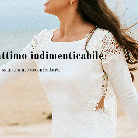
attimo indimenticabile
mo sicuramente accontentarti!