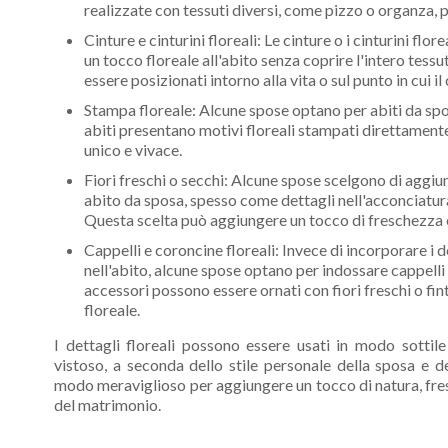
realizzate con tessuti diversi, come pizzo o organza, p
Cinture e cinturini floreali: Le cinture o i cinturini fl
un tocco floreale all'abito senza coprire l'intero tess
essere posizionati intorno alla vita o sul punto in cui i
Stampa floreale: Alcune spose optano per abiti da spo
abiti presentano motivi floreali stampati direttamente
unico e vivace.
Fiori freschi o secchi: Alcune spose scelgono di aggiung
abito da sposa, spesso come dettagli nell'acconciatura
Questa scelta può aggiungere un tocco di freschezza 
Cappelli e coroncine floreali: Invece di incorporare i d
nell'abito, alcune spose optano per indossare cappelli 
accessori possono essere ornati con fiori freschi o fint
floreale.
I dettagli floreali possono essere usati in modo sotti
vistoso, a seconda dello stile personale della sposa e 
modo meraviglioso per aggiungere un tocco di natura, fr
del matrimonio.