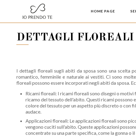
HOME PAGE
SE
DETTAGLI FLOREALI
I dettagli floreali sugli abiti da sposa sono una scelta
romantico, femminile e naturale ai vestiti. Ci sono molte
floreali possono essere incorporati negli abiti da sposa. E
Ricami floreali: I ricami floreali sono disegni o motivi f
ricamo del tessuto dell'abito. Questi ricami possono es
colore del tessuto per un aspetto più discreto o con fil
audace.
Applicazioni floreali: Le applicazioni floreali sono picc
vengono cuciti sull'abito. Queste applicazioni possono
concentrate su una parte specifica, come la gonna o i