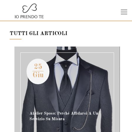
TUTTI GLI ARTICOLI
25
Giu
Atelier Sposo: Perché Affidarsi A Un
Servizio Su Misura