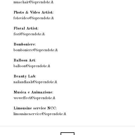
muaehair@ioprendote.it
Photo & Video Artist
:
fotovideo@ioprendote.it
Floral Artist
:
fiori@ioprendote.it
Bomboniere
:
bomboniere@ioprendote.it
Balloon Art
:
balloon@ioprendote.it
Beauty Lab
:
nailandlash@ioprendote.it
Musica e Animazione
:
woweffect@ioprendote.it
Limousine service NCC
:
limousineservice@ioprendote.it