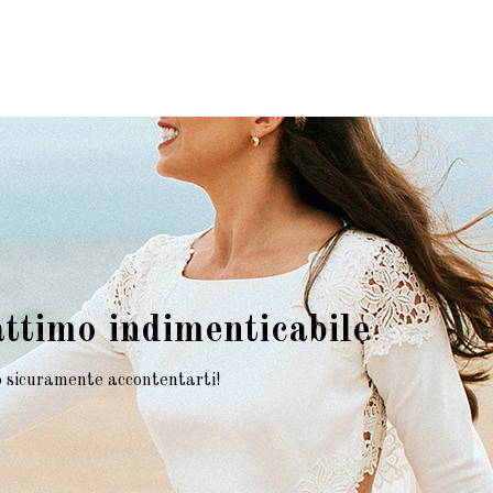
attimo indimenticabile
mo sicuramente accontentarti!