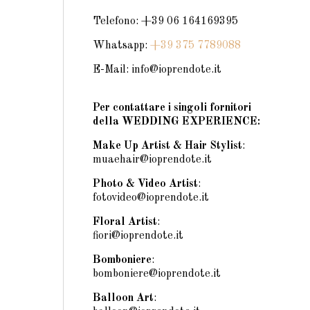
Telefono: +39 06 164169395
Whatsapp:
+39 375 7789088
E-Mail: info@ioprendote.it
Per contattare i singoli fornitori
della WEDDING EXPERIENCE:
Make Up Artist & Hair Stylist
:
muaehair@ioprendote.it
Photo & Video Artist
:
fotovideo@ioprendote.it
Floral Artist
:
fiori@ioprendote.it
Bomboniere
:
bomboniere@ioprendote.it
Balloon Art
: