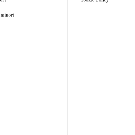
ori
Cookie Policy
e
 minori