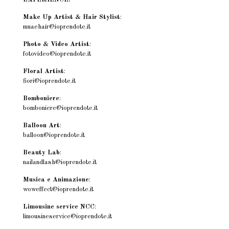
Make Up Artist & Hair Stylist
:
muaehair@ioprendote.it
Photo & Video Artist
:
fotovideo@ioprendote.it
Floral Artist
:
fiori@ioprendote.it
Bomboniere
:
bomboniere@ioprendote.it
Balloon Art
:
balloon@ioprendote.it
Beauty Lab
:
nailandlash@ioprendote.it
Musica e Animazione
:
woweffect@ioprendote.it
Limousine service NCC
:
limousineservice@ioprendote.it